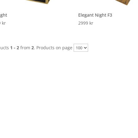
ight
Elegant Night F3
9
kr
2999
kr
ducts
1 - 2
from
2
. Products on page