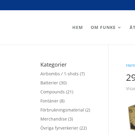
HEM
OM FUNKE
Å
Kategorier
He
Airbombs / 1-shots
(7)
2
Batterier
(30)
Visa
Compounds
(21)
Fontäner
(8)
Förbrukningsmaterial
(2)
Merchandise
(3)
Övriga fyrverkerier
(22)