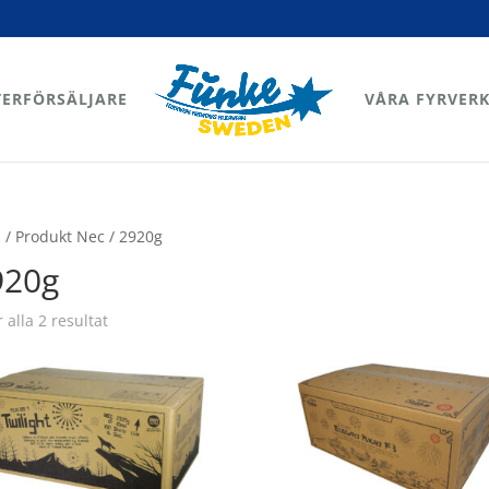
TERFÖRSÄLJARE
VÅRA FYRVERK
m
/ Produkt Nec / 2920g
920g
Sortera
r alla 2 resultat
efter
senaste