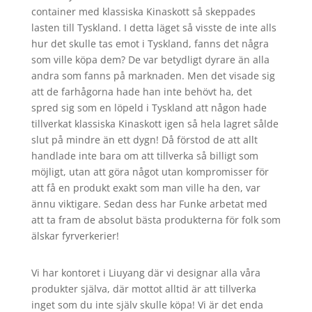
container med klassiska Kinaskott så skeppades
lasten till Tyskland. I detta läget så visste de inte alls
hur det skulle tas emot i Tyskland, fanns det några
som ville köpa dem? De var betydligt dyrare än alla
andra som fanns på marknaden. Men det visade sig
att de farhågorna hade han inte behövt ha, det
spred sig som en löpeld i Tyskland att någon hade
tillverkat klassiska Kinaskott igen så hela lagret sålde
slut på mindre än ett dygn! Då förstod de att allt
handlade inte bara om att tillverka så billigt som
möjligt, utan att göra något utan kompromisser för
att få en produkt exakt som man ville ha den, var
ännu viktigare. Sedan dess har Funke arbetat med
att ta fram de absolut bästa produkterna för folk som
älskar fyrverkerier!
Vi har kontoret i Liuyang där vi designar alla våra
produkter själva, där mottot alltid är att tillverka
inget som du inte själv skulle köpa! Vi är det enda