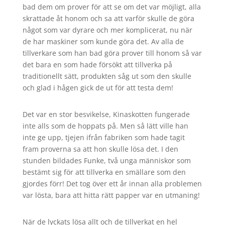
bad dem om prover för att se om det var möjligt, alla
skrattade åt honom och sa att varför skulle de göra
något som var dyrare och mer komplicerat, nu när
de har maskiner som kunde göra det. Av alla de
tillverkare som han bad göra prover till honom så var
det bara en som hade försökt att tillverka på
traditionellt sätt, produkten såg ut som den skulle
och glad i hågen gick de ut för att testa dem!
Det var en stor besvikelse, Kinaskotten fungerade
inte alls som de hoppats på. Men så lätt ville han
inte ge upp, tjejen ifrån fabriken som hade tagit
fram proverna sa att hon skulle lösa det. I den
stunden bildades Funke, två unga människor som
bestämt sig för att tillverka en smällare som den
gjordes förr! Det tog över ett år innan alla problemen
var lösta, bara att hitta rätt papper var en utmaning!
När de lyckats lösa allt och de tillverkat en hel