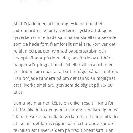
Allt började med att en ung tysk man med ett
extremt intresse för fyrverkerier tyckte att dagens
fyrverkerier inte hade samma känsla eller utseende
som de hade förr, framförallt smällare. Förr var det
rejält med papper, tvinnad pappersstubin och
krympta ändar på dem. Idag består de av ett hårt
pappersrör pluggat med röd eller vit lera och med
en stubin som i bästa fall sitter något sånär i mitten.
Han började fundera på om det fanns en möjlighet
att tillverka smällare igen som de såg ut på 70- 80
talet.
Den unge mannen köpte en enkel resa till Kina för
att försöka hitta den gamla sortens smällare igen. Väl
i Kina besökte han alla tillverkare han kunde hitta för
att se om det fanns någon som fortfarande kunde
tekniken att tillverka dem på traditionellt sätt. Han