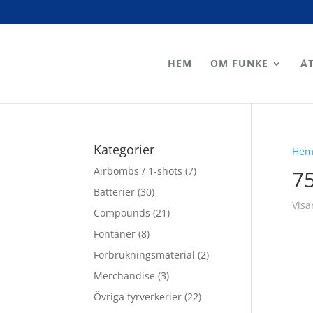
HEM
OM FUNKE
Å
Kategorier
He
Airbombs / 1-shots
(7)
7
Batterier
(30)
Visa
Compounds
(21)
Fontäner
(8)
Förbrukningsmaterial
(2)
Merchandise
(3)
Övriga fyrverkerier
(22)