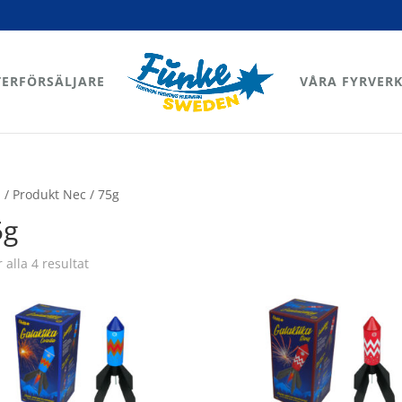
TERFÖRSÄLJARE
VÅRA FYRVERK
m
/ Produkt Nec / 75g
5g
Sortera
r alla 4 resultat
efter
senaste