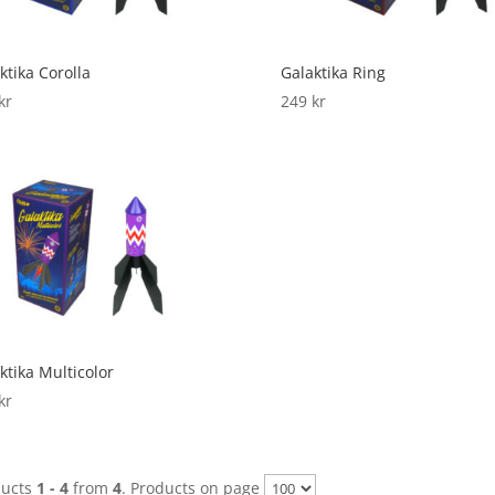
ktika Corolla
Galaktika Ring
kr
249
kr
ktika Multicolor
kr
ducts
1 - 4
from
4
. Products on page