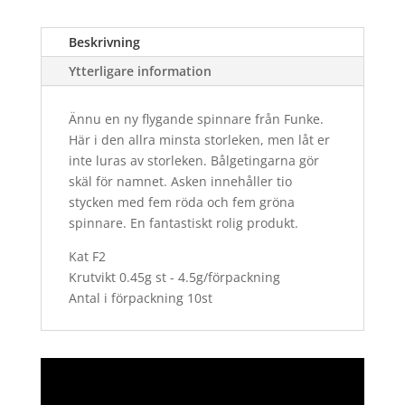
Beskrivning
Ytterligare information
Ännu en ny flygande spinnare från Funke.
Här i den allra minsta storleken, men låt er
inte luras av storleken. Bålgetingarna gör
skäl för namnet. Asken innehåller tio
stycken med fem röda och fem gröna
spinnare. En fantastiskt rolig produkt.
Kat F2
Krutvikt 0.45g st - 4.5g/förpackning
Antal i förpackning 10st