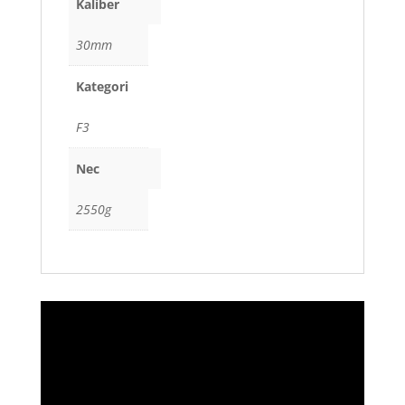
Kaliber
30mm
Kategori
F3
Nec
2550g