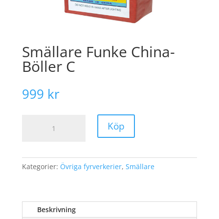
Smällare Funke China-
Böller C
999
kr
Smällare
Köp
Funke
China-
Böller
C
Kategorier:
Övriga fyrverkerier
,
Smällare
mängd
Beskrivning