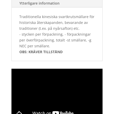
Ytterligare information
Traditionella kinesiska svartkrutsmällare för
historiska återskapanden, bevarande av
traditioner (t.ex. på nyårsafton) etc.
- stycken per förpackning, - förpackningar
per överförpackning, totalt -st smällare, -g
NEC per smällare.
OBS: KRÄVER TILLSTÅND