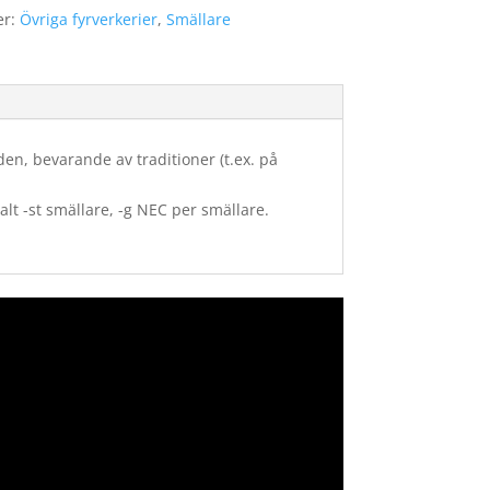
er:
Övriga fyrverkerier
,
Smällare
den, bevarande av traditioner (t.ex. på
alt -st smällare, -g NEC per smällare.