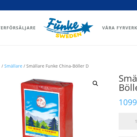
TERFÖRSÄLJARE
VÅRA FYRVERK
m
/
Smällare
/ Smällare Funke China-Böller D
Smäl
Böll
109
Smällare
Funke
China-