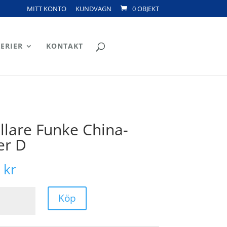
MITT KONTO
KUNDVAGN
0 OBJEKT
ERIER
KONTAKT
lare Funke China-
er D
9
kr
Köp