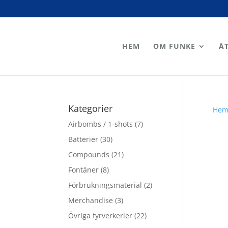
HEM
OM FUNKE
Å
Kategorier
He
Airbombs / 1-shots
(7)
Batterier
(30)
Compounds
(21)
Fontäner
(8)
Förbrukningsmaterial
(2)
Merchandise
(3)
Övriga fyrverkerier
(22)